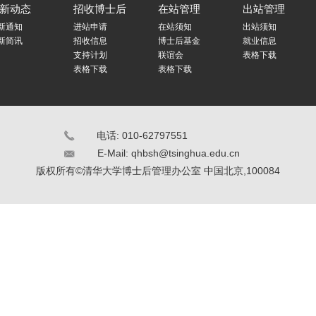
新动态
招收博士后
在站管理
出站管理
新通知
进站申请
在站须知
出站须知
新简讯
招收信息
博士后基金
就业信息
支持计划
联谊会
表格下载
表格下载
表格下载
电话: 010-62797551
E-Mail:
qhbsh@tsinghua.edu.cn
版权所有©清华大学博士后管理办公室 中国北京,100084