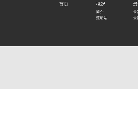
首页
概况
最
简介
最
流动站
最