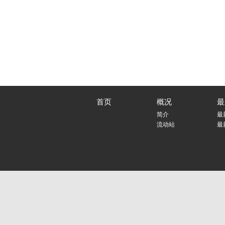
首页
概况
最
简介
最
流动站
最