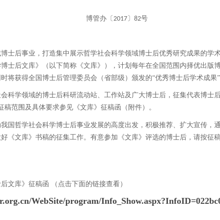
博管办〔
〕
号
2017
82
域博士后事业，打造集中展示哲学社会科学领域博士后优秀研究成果的学
学博士后文库》（以下简称《文库》），计划每年在全国范围内择优出版
时将获得全国博士后管理委员会（省部级）颁发的“优秀博士后学术成果
社会科学领域的博士后科研流动站、工作站及广大博士后，征集代表博士
征稿范围及具体要求参见《文库》征稿函（附件）。
动我国哲学社会科学博士后事业发展的高度出发，积极推荐、扩大宣传，
做好《文库》书稿的征集工作。有意参加《文库》评选的博士后，请按征
后文库》征稿函 （点击下面的链接查看）
or.org.cn/WebSite/program/Info_Show.aspx?InfoID=022bc