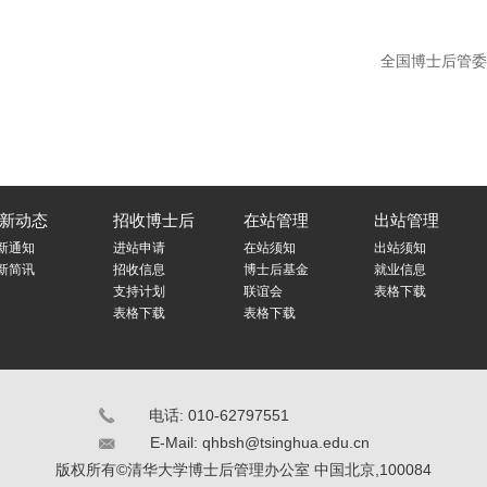
全国博士后管委
新动态
招收博士后
在站管理
出站管理
新通知
进站申请
在站须知
出站须知
新简讯
招收信息
博士后基金
就业信息
支持计划
联谊会
表格下载
表格下载
表格下载
电话: 010-62797551
E-Mail:
qhbsh@tsinghua.edu.cn
版权所有©清华大学博士后管理办公室 中国北京,100084