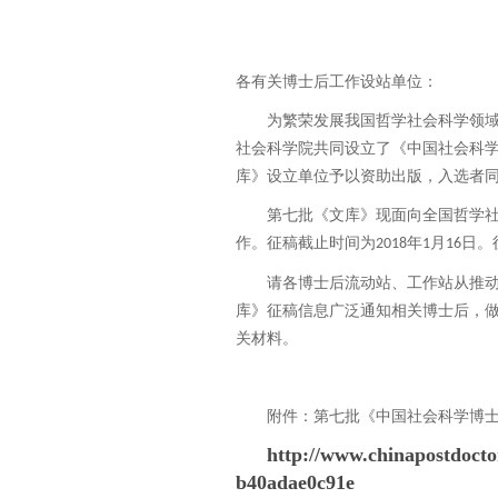
各有关博士后工作设站单位：
为繁荣发展我国哲学社会科学领
社会科学院共同设立了《中国社会科
库》设立单位予以资助出版，入选者同
第七批《文库》现面向全国哲学
作。征稿截止时间为
年
月
日。
2018
1
16
请各博士后流动站、工作站从推
库》征稿信息广泛通知相关博士后，
关材料。
附件：第七批《中国社会科学博士
http://www.chinapostdoct
b40adae0c91e