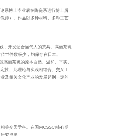
术史论系博士毕业后在陶瓷系进行博士后
际教师）。作品以多种材料、多种工艺
实践，开发适合当代人的茶具。高丽茶碗
目前传世件数极少，均保存在日本。
溯源高丽茶碗的原本自然、温和、平实、
稳定性。此理论与实践相结合、交叉工
专业及相关文化产业的发展起到一定的
关交叉学科。在国内CSSCI核心期
多研究成果。