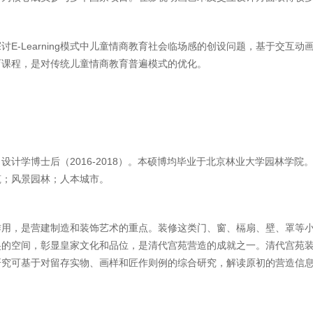
E-Learning模式中儿童情商教育社会临场感的创设问题，基于交互动
育课程，是对传统儿童情商教育普遍模式的优化。
设计学博士后（2016-2018）。本硕博均毕业于北京林业大学园林学
筑；风景园林；人本城市。
作用，是营建制造和装饰艺术的重点。装修这类门、窗、槅扇、壁、罩等
奂的空间，彰显皇家文化和品位，是清代宫苑营造的成就之一。清代宫苑
研究可基于对留存实物、画样和匠作则例的综合研究，解读原初的营造信