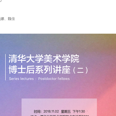
0
晓娜、魏佳