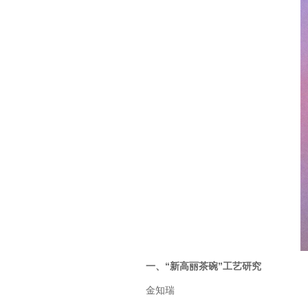
一、“新高丽茶碗”工艺研究
金知瑞