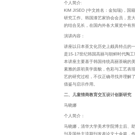
个人简介:
KIM JISEO (中文姓名：金知
研究工作。韩国漆艺家协会会员，意
的结合见长，在国内外各大展览中有
演讲内容：
讲座以日本茶文化历史上颇具特点的一
是15-17世纪韩国高丽与朝鲜时代
本讲座主要基于韩国传统高丽茶碗的美
素雅的原初美学面貌，色彩与工艺表
艺的研究过程，不仅正确寻找并理解
借鉴与启示作用。
二、儿童情商教育交互设计创新研究
马晓娜
个人简介：
马晓娜，清华大学美术学院博士后、助
刊及国外主流期刊发表论文十余篇，