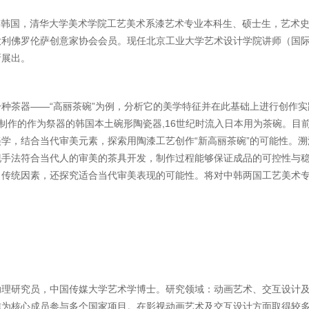
瑞)，国籍韩国，清华大学美术学院工艺美术系漆艺术专业本科生、硕士生，艺
大利佛罗伦萨创意家协会会员。现任北京工业大学艺术设计学院讲师（国
所展出。
种茶器——“高丽茶碗”为例，分析它的美学特征并在此基础上进行创作
陶工制作的作为祭器的韩国本土碗形陶瓷器,16世纪时流入日本用为茶碗。
学，结合当代审美元素，探索用陶漆工艺创作“新高丽茶碗”的可能性。
现手法符合当代人的审美的茶具开发，制作过程能够保证成品的可控性与
了传统因素，还探究适合当代审美表现的可能性。将对中韩两国工艺美术
理研究员，中国传媒大学艺术学博士。研究领域：动画艺术、交互设计及相
作为核心成员参与多个国家项目。在影视动画艺术及交互设计方面取得较