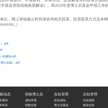
学基金的申请条件、申请材料、评审办法、政策解读等内容请仔细阅
后科学基金资助指南政策解读》
、和2026年度博士后基金申报工作
单位，网上审核截止时间请咨询相关院系。院系联系方式见本网
n/column/ldz_）。
.pdf
f
通知.pdf
士后版）.pdf
新动态
招收博士后
在站管理
出站管理
新通知
进站申请
在站须知
出站须知
新简讯
招收信息
博士后基金
就业信息