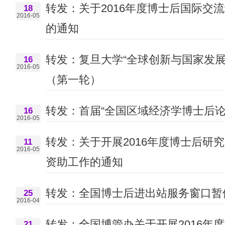
转发：关于2016年度博士后国际交
18
2016-05
的通知
转发：复旦大学“全球创新与国家发展
16
2016-05
（第一轮）
转发：首届“全国区域经济学博士后论坛
16
2016-05
转发：关于开展2016年度博士后研
11
2016-05
资助工作的通知
转发：全国博士后进出站服务窗口暂
25
2016-04
转发：全国博管办关于开展2016年
21