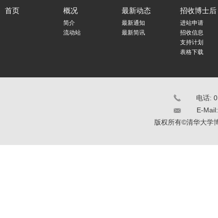
首页
概况
最新动态
招收博士后
简介
最新通知
进站申请
流动站
最新简讯
招收信息
支持计划
表格下载
电话: 0
E-Mail
版权所有©清华大学博